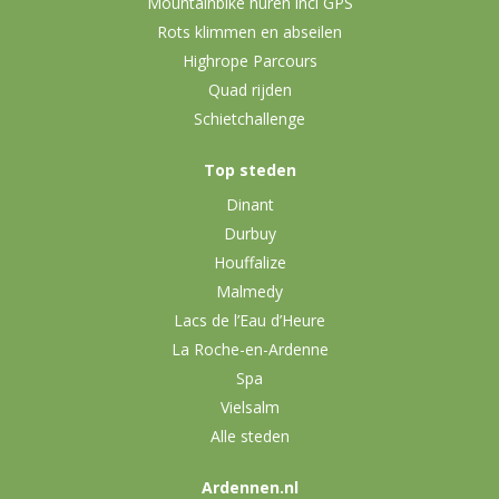
Mountainbike huren incl GPS
Rots klimmen en abseilen
Highrope Parcours
Quad rijden
Schietchallenge
Top steden
Dinant
Durbuy
Houffalize
Malmedy
Lacs de l’Eau d’Heure
La Roche-en-Ardenne
Spa
Vielsalm
Alle steden
Ardennen.nl