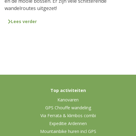
en de mooie bossen. Er zijn vele schitterende
wandelroutes uitgezet!
Lees verder
Top activiteiten
Kanovaren
GPS Chouffe wandeling
Via Ferrata & klimbos combi
Expeditie Ardennen
Mountainbike huren incl GPS