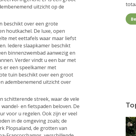
totaa
adembenemend uitzicht op de
Be
en beschikt over een grote
n houtkachel. De luxe, open
te met eettafels waar maar liefst
n. Iedere slaapkamer beschikt
s een binnenzwembad aanwezig en
annen. Verder vindt u een bar met
 is er een speelkamer met
ote tuin beschikt over een groot
een adembenemend uitzicht over
en schitterende streek, waar de vele
Top
 wandel- en fietspaden beloven. De
r voor u regelen. Ook zijn er veel
eden in de omgeving zoals; de
rk Plopsaland, de grotten van
pa-Francorchamps, verschillende