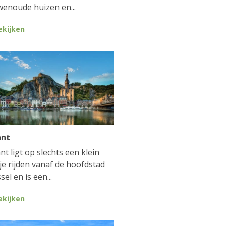
enoude huizen en...
ekijken
ant
nt ligt op slechts een klein
je rijden vanaf de hoofdstad
sel en is een...
ekijken