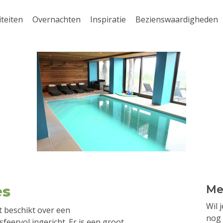
iteiten
Overnachten
Inspiratie
Bezienswaardigheden
es
Me
Wil 
et beschikt over een
nog 
eervol ingericht. Er is een groot