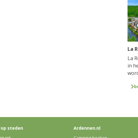
La 
La R
in h
word
b
op steden
Ardennen.nl
inant
Camping boeken