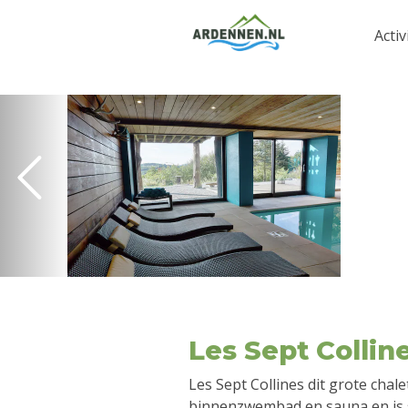
Activ
Les Sept Collin
Les Sept Collines dit grote chal
binnenzwembad en sauna en is sf