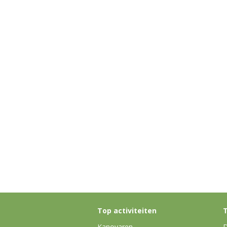
Top activiteiten
T
Kanovaren
D