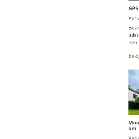
GPS
Van
Bean
juis
een 
beki
Mou
km
Van