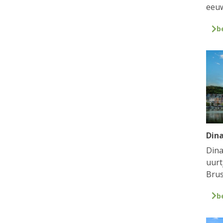
eeuw
b
Din
Dina
uurt
Brus
b