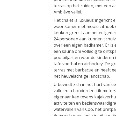
terras op het zuiden, met een 
Amblève vallei.
Het chalet is luxueus ingericht 
woonkamer met mooie zithoek e
keuken grenst aan het eetgedeel
24 personen aan kunnen schuive
over een eigen badkamer. Er i
een sauna om volledig te ontsp
poolbiljart en voor de kinderen
tafelvoetbal en airhockey. De gr
terras met barbecue en heeft 
het heuvelachtige landschap.
U bevindt zich in het hart van e
valleien u honderden kilometers
eigenaar kan tevens kajakverhuu
activiteiten en bezienswaardigh
watervallen van Coo, het pretpa
Remouchamps, het circuit van S