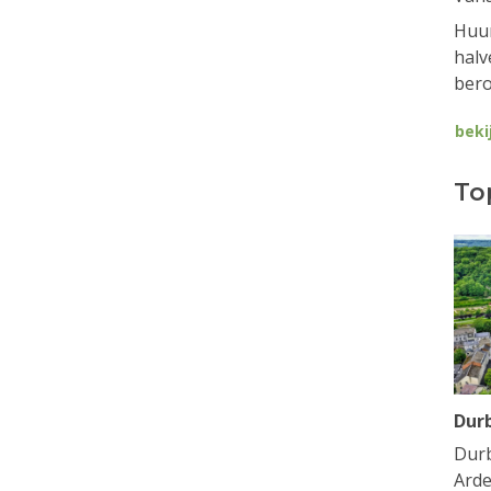
Huur
halv
bero
beki
To
Dur
Durb
Arde