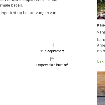
ermale baden.
 ingericht op het ontvangen van
Kan
Van
Kano
Arde
op h
11 slaapkamers
beki
Oppervlakte huis: m²