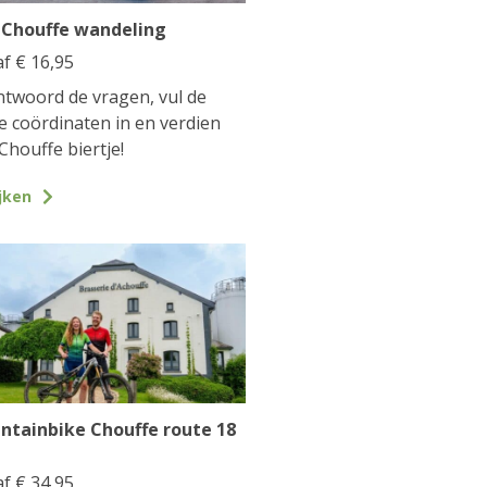
 Chouffe wandeling
af
€
16,95
twoord de vragen, vul de
te coördinaten in en verdien
Chouffe biertje!
jken
ntainbike Chouffe route 18
af
€
34,95