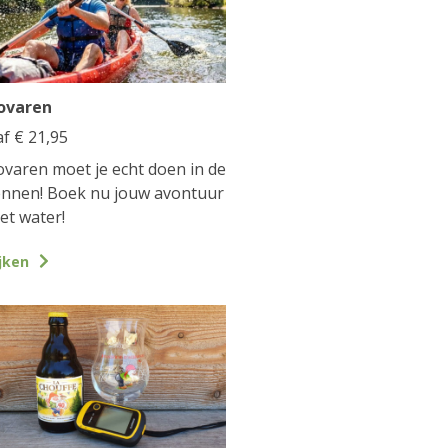
ovaren
af
€
21,95
varen moet je echt doen in de
nnen! Boek nu jouw avontuur
et water!
jken