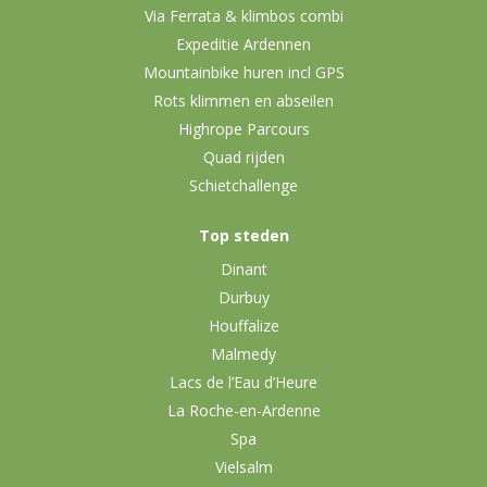
Via Ferrata & klimbos combi
Expeditie Ardennen
Mountainbike huren incl GPS
Rots klimmen en abseilen
Highrope Parcours
Quad rijden
Schietchallenge
Top steden
Dinant
Durbuy
Houffalize
Malmedy
Lacs de l’Eau d’Heure
La Roche-en-Ardenne
Spa
Vielsalm