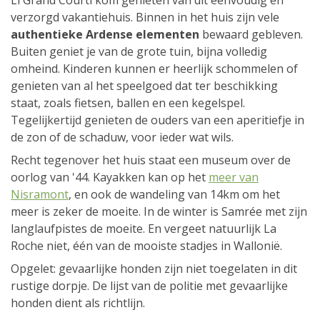
Li Grand Courti kom genieten van dit eenvoudig en
verzorgd vakantiehuis. Binnen in het huis zijn vele
authentieke Ardense elementen
bewaard gebleven.
Buiten geniet je van de grote tuin, bijna volledig
omheind. Kinderen kunnen er heerlijk schommelen of
genieten van al het speelgoed dat ter beschikking
staat, zoals fietsen, ballen en een kegelspel.
Tegelijkertijd genieten de ouders van een aperitiefje in
de zon of de schaduw, voor ieder wat wils.
Recht tegenover het huis staat een museum over de
oorlog van '44. Kayakken kan op het
meer van
Nisramont
, en ook de wandeling van 14km om het
meer is zeker de moeite. In de winter is Samrée met zijn
langlaufpistes de moeite. En vergeet natuurlijk La
Roche niet, één van de mooiste stadjes in Wallonië.
Opgelet: gevaarlijke honden zijn niet toegelaten in dit
rustige dorpje. De lijst van de politie met gevaarlijke
honden dient als richtlijn.