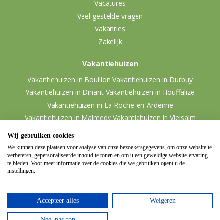
Vacatures
Veel gestelde vragen
Vakanties
Zakelijk
Vakantiehuizen
Vakantiehuizen in Bouillon
Vakantiehuizen in Durbuy
Vakantiehuizen in Dinant
Vakantiehuizen in Houffalize
Vakantiehuizen in La Roche-en-Ardenne
Vakantiehuizen in Malmedy
Vakantiehuizen in Vielsalm
Wij gebruiken cookies
We kunnen deze plaatsen voor analyse van onze bezoekersgegevens, om onze website te
verbeteren, gepersonaliseerde inhoud te tonen en om u een geweldige website-ervaring
te bieden. Voor meer informatie over de cookies die we gebruiken opent u de
instellingen.
Accepteer alles
Weigeren
© 2026 Ardennen.nl
Website door
Zencule
-
Nee, pas aan