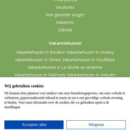
Vacatures
Veel gestelde vragen
Vakanties
Zakelijk
Vakantiehuizen
Vakantiehuizen in Bouillon
Vakantiehuizen in Durbuy
Vakantiehuizen in Dinant
Vakantiehuizen in Houffalize
Vakantiehuizen in La Roche-en-Ardenne
Vakantiehuizen in Malmedy
Vakantiehuizen in Vielsalm
Wij gebruiken cookies
We kunnen deze plaatsen voor analyse van onze bezoekersgegevens, om onze website te
verbeteren, gepersonaliseerde inhoud te tonen en om u een geweldige website-ervaring
te bieden. Voor meer informatie over de cookies die we gebruiken opent u de
instellingen.
Accepteer alles
Weigeren
© 2026 Ardennen.nl
Website door
Zencule
-