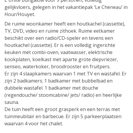
L'Unité bungalow voor 9 personen, volledig
gelijkvloers, gelegen in het vakantiepak ‘Le Cheneau’ in
Hour/Houyet.
De ruime woonkamer heeft een houtkachel (cassette),
TV, DVD, video en ruime zithoek. Ruime eetkamer
beschikt over een radio/CD-speler en tevens een
houtkachel (cassette). Er is een volledig ingerichte
keuken met combi-oven, vaatwasser, elektrische
kookplaten, koelkast met aparte grote diepvriezer,
senseo, waterkoker, broodrooster en fruitpers.
Er zijn 4 slaapkamers waarvan 1 met TV en wastafel. Er
zijn 2 badkamers; 1 badkamer met bubbelbad en
dubbele wastafel. 1 badkamer met douche
(regendouche/ stoomcabine/ jets/ radio) en heerlijke
sauna.
De tuin heeft een groot grasperk en een terras met
tuinmeubilair en barbecue. Er zijn 5 parkeerplaatsen
waarvan 4 voor het chalet.