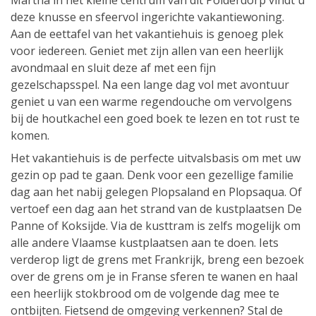
Martha in het kleine centrum van dit Polderdorp vindt u
deze knusse en sfeervol ingerichte vakantiewoning.
Aan de eettafel van het vakantiehuis is genoeg plek
voor iedereen. Geniet met zijn allen van een heerlijk
avondmaal en sluit deze af met een fijn
gezelschapsspel. Na een lange dag vol met avontuur
geniet u van een warme regendouche om vervolgens
bij de houtkachel een goed boek te lezen en tot rust te
komen.
Het vakantiehuis is de perfecte uitvalsbasis om met uw
gezin op pad te gaan. Denk voor een gezellige familie
dag aan het nabij gelegen Plopsaland en Plopsaqua. Of
vertoef een dag aan het strand van de kustplaatsen De
Panne of Koksijde. Via de kusttram is zelfs mogelijk om
alle andere Vlaamse kustplaatsen aan te doen. Iets
verderop ligt de grens met Frankrijk, breng een bezoek
over de grens om je in Franse sferen te wanen en haal
een heerlijk stokbrood om de volgende dag mee te
ontbijten. Fietsend de omgeving verkennen? Stal de