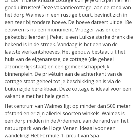
Ol Cor in deze knusse cottage kun je je ontspannen en
goed uitrusten! Deze vakantiecottage, aan de rand van
het dorp Waimes in een rustige buurt, bevindt zich in
een zeer bijzondere hoeve. De hoeve dateert uit de 18e
eeuw en is nu een monument. Vroeger was er een
peketdistilleerderij. Peket is een Luikse sterke drank die
bekend is in de streek. Vandaag is het een van de
laatste vierkantshoeves. Het gebouw bestaat uit het
huis van de eigenaresse, de cottage (die geheel
afzonderlijk staat) en een gemeenschappelijk
binnenplein. De privétuin aan de achterkant van de
cottage staat geheel tot je beschikking en is via de
buitenzijde bereikbaar. Deze cottage is ideaal voor een
vakantie met het hele gezin.
Het centrum van Waimes ligt op minder dan 500 meter
afstand en er zijn allerlei soorten winkels. Waimes is
een dorp midden in de Ardennen, aan de rand van het
natuurpark van de Hoge Venen. Ideaal voor een
wandeling! Het Formule-1-circuit van Spa-