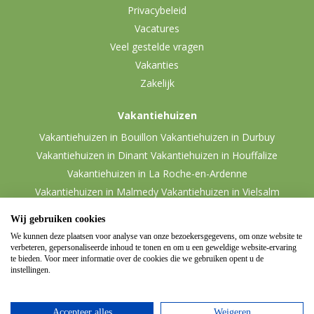
Privacybeleid
Vacatures
Veel gestelde vragen
Vakanties
Zakelijk
Vakantiehuizen
Vakantiehuizen in Bouillon
Vakantiehuizen in Durbuy
Vakantiehuizen in Dinant
Vakantiehuizen in Houffalize
Vakantiehuizen in La Roche-en-Ardenne
Vakantiehuizen in Malmedy
Vakantiehuizen in Vielsalm
Wij gebruiken cookies
We kunnen deze plaatsen voor analyse van onze bezoekersgegevens, om onze website te
verbeteren, gepersonaliseerde inhoud te tonen en om u een geweldige website-ervaring
te bieden. Voor meer informatie over de cookies die we gebruiken opent u de
instellingen.
Accepteer alles
Weigeren
© 2026 Ardennen.nl
Website door
Zencule