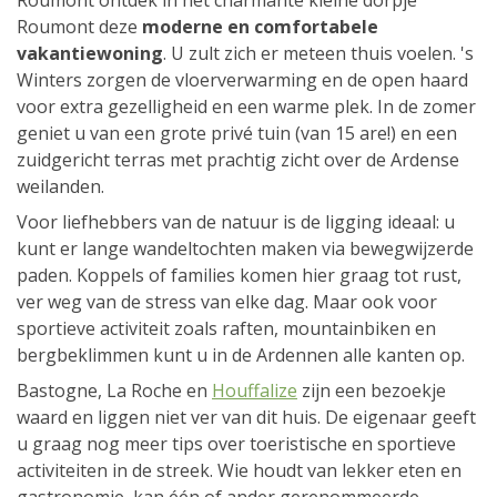
Roumont ontdek in het charmante kleine dorpje
Roumont deze
moderne en comfortabele
vakantiewoning
. U zult zich er meteen thuis voelen. 's
Winters zorgen de vloerverwarming en de open haard
voor extra gezelligheid en een warme plek. In de zomer
geniet u van een grote privé tuin (van 15 are!) en een
zuidgericht terras met prachtig zicht over de Ardense
weilanden.
Voor liefhebbers van de natuur is de ligging ideaal: u
kunt er lange wandeltochten maken via bewegwijzerde
paden. Koppels of families komen hier graag tot rust,
ver weg van de stress van elke dag. Maar ook voor
sportieve activiteit zoals raften, mountainbiken en
bergbeklimmen kunt u in de Ardennen alle kanten op.
Bastogne, La Roche en
Houffalize
zijn een bezoekje
waard en liggen niet ver van dit huis. De eigenaar geeft
u graag nog meer tips over toeristische en sportieve
activiteiten in de streek. Wie houdt van lekker eten en