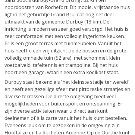
Sans Soucis durbuy-Grand Bru ligt 32 km ten
noordoosten van Rochefort. Dit mooie, vrijstaande huis
ligt in het gehuchtje Grand Bru, dat nog net deel
uitmaakt van de gemeente Durbuy (13 km). De
inrichting is modern en zeer goed verzorgd. Het huis is
zeer comfortabel met een volledig ingerichte keuken.
Er is een groot terras met tuinmeubelen. Vanuit het
huis heeft u een vrij uitzicht op de bossen en de grote
volledig omheide tuin (52 are), met schommel, klein
voetbalveld, tafeltennis en trampoline. Bij het huis
hoort een garage, waarin een extra koelkast staat.
Durbuy staat bekend als 'het kleinste stadje ter wereld'
en heeft een gezellige sfeer met pittoreske straatjes en
diverse terrassen. De directe omgeving biedt veel
mogelijkheden voor buitensport en ontspanning. Er
zijn diverse activiteiten waar u direct aan kunt
deelnemen of à la carte vanuit het huis kunt bestellen.
Eveneens leuk om te bezoeken in de omgeving zijn
Houffalize en La Roche-en-Ardenne. Op de Ourthe kunt