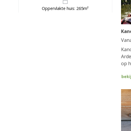
Oppervlakte huis: 265m²
Kan
Van
Kano
Arde
op h
beki