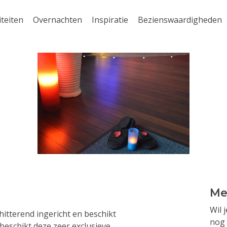
iteiten
Overnachten
Inspiratie
Bezienswaardigheden
Me
Wil 
hitterend ingericht en beschikt
nog 
o beschikt deze zeer exclusieve