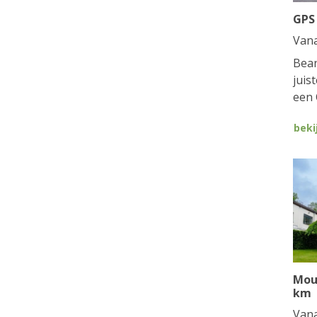
GPS
Van
Bean
juis
een 
beki
Mou
km
Van