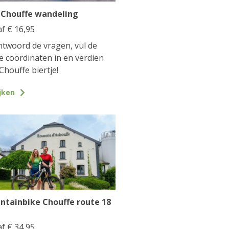
 Chouffe wandeling
af
€
16,95
twoord de vragen, vul de
te coördinaten in en verdien
Chouffe biertje!
jken
ntainbike Chouffe route 18
af
€
34,95