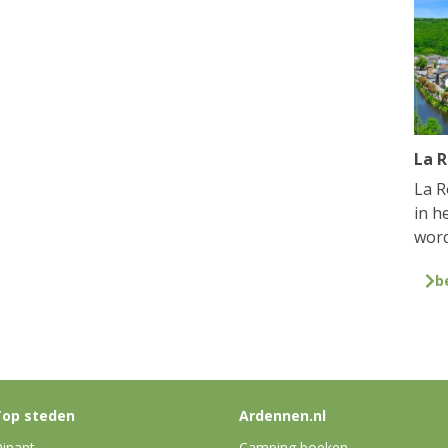
La 
La R
in h
word
b
op steden
Ardennen.nl
inant
Camping boeken