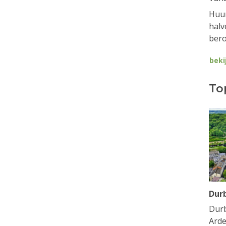
Huur
halv
bero
beki
To
Dur
Durb
Arde