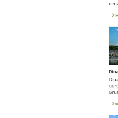
eeuw
b
Din
Dina
uurt
Brus
b