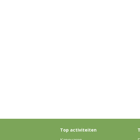
Top activiteiten
T
Kanovaren
D