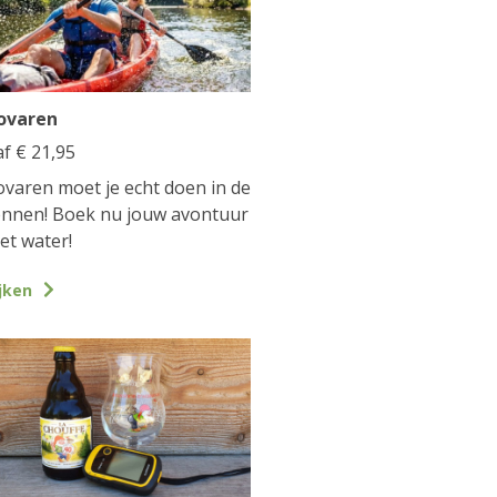
ovaren
af
€
21,95
varen moet je echt doen in de
nnen! Boek nu jouw avontuur
et water!
jken