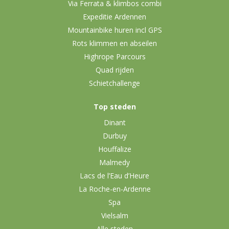
Via Ferrata & klimbos combi
Expeditie Ardennen
Mountainbike huren incl GPS
Rots klimmen en abseilen
Highrope Parcours
Quad rijden
Schietchallenge
Top steden
Dinant
Durbuy
Houffalize
Malmedy
Lacs de l’Eau d’Heure
La Roche-en-Ardenne
Spa
Vielsalm
Alle steden