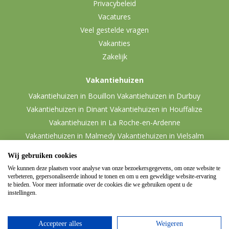
Privacybeleid
Vacatures
Veel gestelde vragen
Vakanties
Zakelijk
Vakantiehuizen
Vakantiehuizen in Bouillon
Vakantiehuizen in Durbuy
Vakantiehuizen in Dinant
Vakantiehuizen in Houffalize
Vakantiehuizen in La Roche-en-Ardenne
Vakantiehuizen in Malmedy
Vakantiehuizen in Vielsalm
Wij gebruiken cookies
We kunnen deze plaatsen voor analyse van onze bezoekersgegevens, om onze website te
verbeteren, gepersonaliseerde inhoud te tonen en om u een geweldige website-ervaring
te bieden. Voor meer informatie over de cookies die we gebruiken opent u de
instellingen.
Accepteer alles
Weigeren
© 2026 Ardennen.nl
Website door
Zencule
-