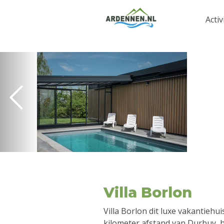
Activ
Villa Borlon
Villa Borlon dit luxe vakantiehui
kilometer afstand van Durbuy, he