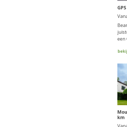
GPS
Van
Bean
juis
een 
beki
Mou
km
Van