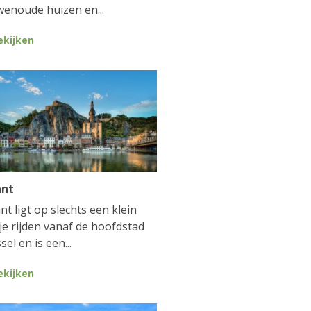
enoude huizen en...
ekijken
ant
nt ligt op slechts een klein
je rijden vanaf de hoofdstad
sel en is een...
ekijken