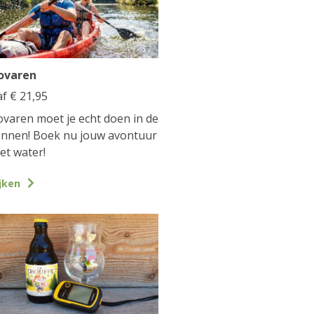
ovaren
af
€
21,95
varen moet je echt doen in de
nnen! Boek nu jouw avontuur
et water!
jken