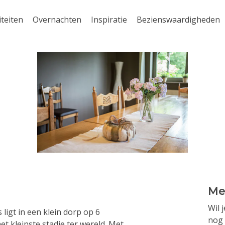
iteiten
Overnachten
Inspiratie
Bezienswaardigheden
Me
Wil 
s ligt in een klein dorp op 6
nog 
t kleinste stadje ter wereld. Met