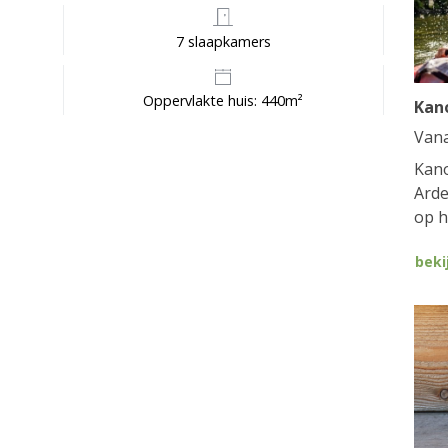
7 slaapkamers
Oppervlakte huis: 440m²
Kan
Van
Kano
Arde
op h
beki