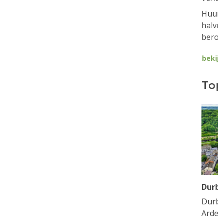
Huur
halv
bero
beki
To
Dur
Durb
Arde