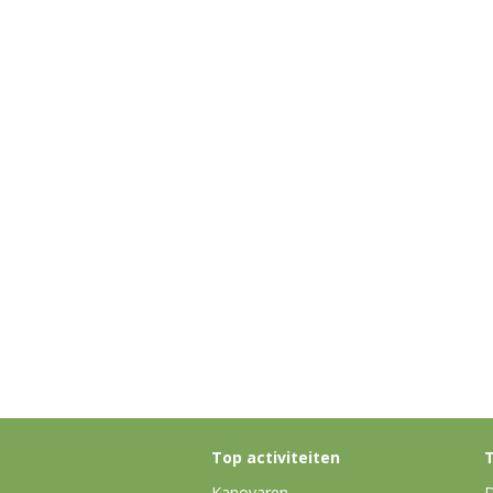
Top activiteiten
T
Kanovaren
D