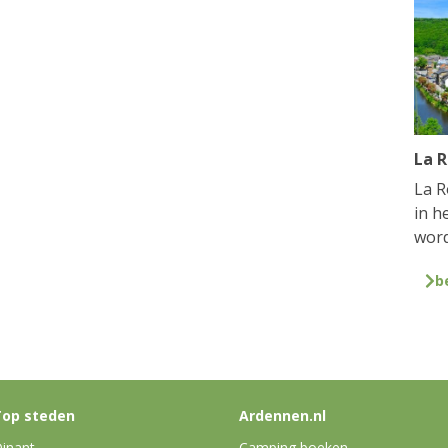
La 
La R
in h
word
b
op steden
Ardennen.nl
inant
Camping boeken