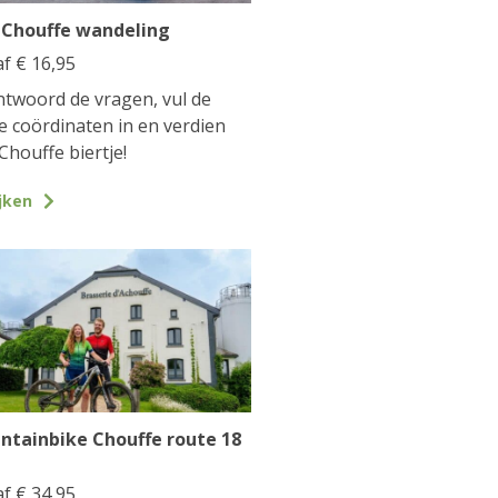
 Chouffe wandeling
af
€
16,95
twoord de vragen, vul de
te coördinaten in en verdien
Chouffe biertje!
jken
ntainbike Chouffe route 18
af
€
34,95