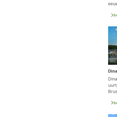
eeuw
b
Din
Dina
uurt
Brus
b