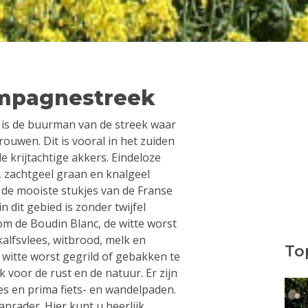
mpagnestreek
s de buurman van de streek waar
uwen. Dit is vooral in het zuiden
 krijtachtige akkers. Eindeloze
 zachtgeel graan en knalgeel
 de mooiste stukjes van de Franse
 dit gebied is zonder twijfel
om de Boudin Blanc, de witte worst
kalfsvlees, witbrood, melk en
Top
 witte worst gegrild of gebakken te
k voor de rust en de natuur. Er zijn
es en prima fiets- en wandelpaden.
anrader. Hier kunt u heerlijk