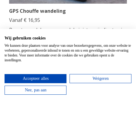
GPS Chouffe wandeling
Vanaf
€
16,95
Beantwoord de vragen, vul de juiste coördinaten in
en verdien een Chouffe biertje!
Wij gebruiken cookies
We kunnen deze plaatsen voor analyse van onze bezoekersgegevens, om onze website te
bekijken
verbeteren, gepersonaliseerde inhoud te tonen en om u een geweldige website-ervaring
te bieden. Voor meer informatie over de cookies die we gebruiken opent u de
instellingen.
Accepteer alles
Weigeren
Nee, pas aan