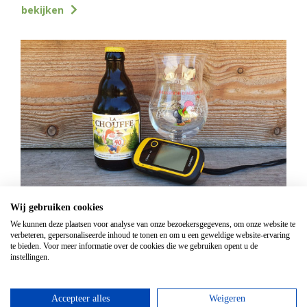
bekijken
GPS Chouffe wandeling
Wij gebruiken cookies
Vanaf
€
16,95
We kunnen deze plaatsen voor analyse van onze bezoekersgegevens, om onze website te
verbeteren, gepersonaliseerde inhoud te tonen en om u een geweldige website-ervaring
Beantwoord de vragen, vul de juiste coördinaten in
te bieden. Voor meer informatie over de cookies die we gebruiken opent u de
instellingen.
en verdien een Chouffe biertje!
bekijken
Accepteer alles
Weigeren