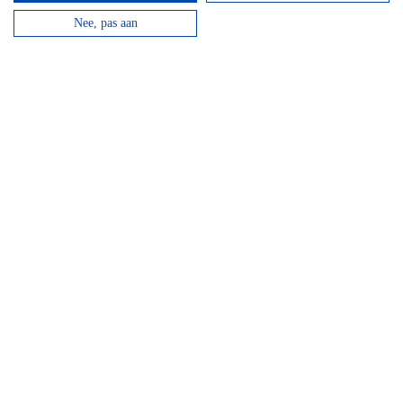
Nee, pas aan
Mountainbike Chouffe route 18 km
Vanaf
€
34,95
Huur een mountainbike voor een halve dag en fiets
langs de beroemde Achouffe brouwerij.
bekijken