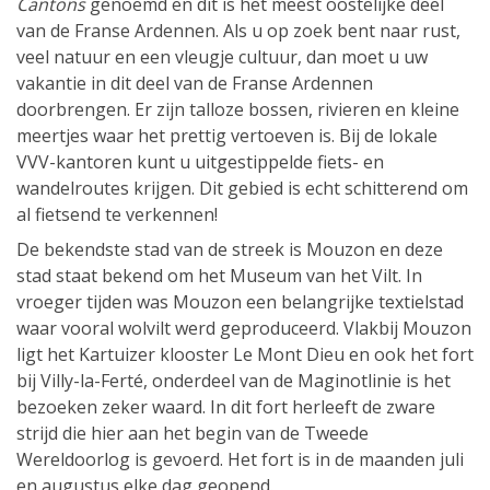
Cantons
genoemd en dit is het meest oostelijke deel
van de Franse Ardennen. Als u op zoek bent naar rust,
veel natuur en een vleugje cultuur, dan moet u uw
vakantie in dit deel van de Franse Ardennen
doorbrengen. Er zijn talloze bossen, rivieren en kleine
meertjes waar het prettig vertoeven is. Bij de lokale
VVV-kantoren kunt u uitgestippelde fiets- en
wandelroutes krijgen. Dit gebied is echt schitterend om
al fietsend te verkennen!
De bekendste stad van de streek is Mouzon en deze
stad staat bekend om het Museum van het Vilt. In
vroeger tijden was Mouzon een belangrijke textielstad
waar vooral wolvilt werd geproduceerd. Vlakbij Mouzon
ligt het Kartuizer klooster Le Mont Dieu en ook het fort
bij Villy-la-Ferté, onderdeel van de Maginotlinie is het
bezoeken zeker waard. In dit fort herleeft de zware
strijd die hier aan het begin van de Tweede
Wereldoorlog is gevoerd. Het fort is in de maanden juli
en augustus elke dag geopend.