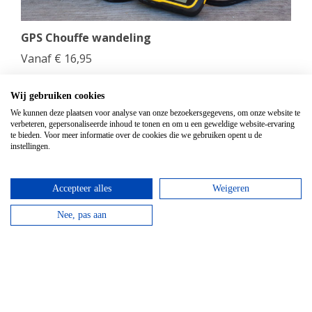
GPS Chouffe wandeling
Vanaf
€
16,95
Beantwoord de vragen, vul de juiste coördinaten in
en verdien een Chouffe biertje!
Wij gebruiken cookies
We kunnen deze plaatsen voor analyse van onze bezoekersgegevens, om onze website te
verbeteren, gepersonaliseerde inhoud te tonen en om u een geweldige website-ervaring
bekijken
te bieden. Voor meer informatie over de cookies die we gebruiken opent u de
instellingen.
Accepteer alles
Weigeren
Nee, pas aan