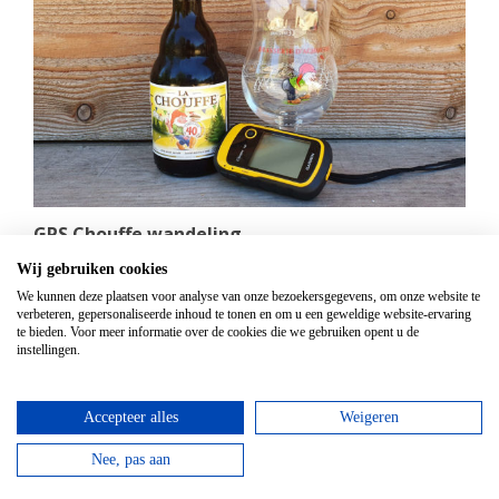
GPS Chouffe wandeling
Vanaf
€
16,95
Wij gebruiken cookies
We kunnen deze plaatsen voor analyse van onze bezoekersgegevens, om onze website te
Beantwoord de vragen, vul de juiste coördinaten in
verbeteren, gepersonaliseerde inhoud te tonen en om u een geweldige website-ervaring
en verdien een Chouffe biertje!
te bieden. Voor meer informatie over de cookies die we gebruiken opent u de
instellingen.
bekijken
Accepteer alles
Weigeren
Nee, pas aan