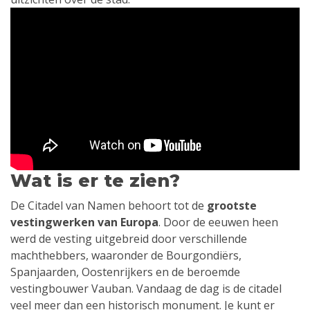
Wat is er te zien?
De Citadel van Namen behoort tot de
grootste
vestingwerken van Europa
. Door de eeuwen heen
werd de vesting uitgebreid door verschillende
machthebbers, waaronder de Bourgondiërs,
Spanjaarden, Oostenrijkers en de beroemde
vestingbouwer Vauban. Vandaag de dag is de citadel
veel meer dan een historisch monument. Je kunt er