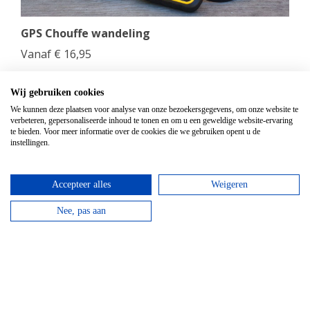
GPS Chouffe wandeling
Vanaf
€
16,95
Beantwoord de vragen, vul de juiste coördinaten in
en verdien een Chouffe biertje!
Wij gebruiken cookies
We kunnen deze plaatsen voor analyse van onze bezoekersgegevens, om onze website te
verbeteren, gepersonaliseerde inhoud te tonen en om u een geweldige website-ervaring
bekijken
te bieden. Voor meer informatie over de cookies die we gebruiken opent u de
instellingen.
Accepteer alles
Weigeren
Nee, pas aan