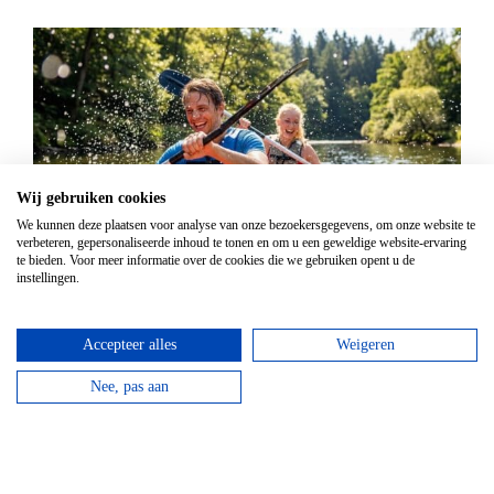
Wij gebruiken cookies
We kunnen deze plaatsen voor analyse van onze bezoekersgegevens, om onze website te
verbeteren, gepersonaliseerde inhoud te tonen en om u een geweldige website-ervaring
te bieden. Voor meer informatie over de cookies die we gebruiken opent u de
instellingen.
Kanovaren
Vanaf
€
21,95
Accepteer alles
Weigeren
Kanovaren moet je echt doen in de Ardennen! Boek
nu jouw avontuur op het water!
Nee, pas aan
bekijken