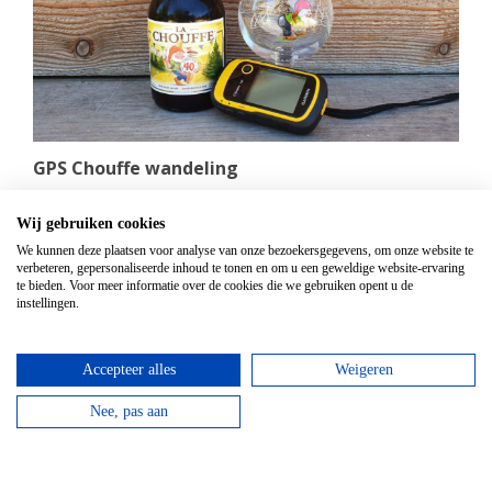
GPS Chouffe wandeling
Vanaf
€
16,95
Wij gebruiken cookies
Beantwoord de vragen, vul de juiste coördinaten in
We kunnen deze plaatsen voor analyse van onze bezoekersgegevens, om onze website te
en verdien een Chouffe biertje!
verbeteren, gepersonaliseerde inhoud te tonen en om u een geweldige website-ervaring
te bieden. Voor meer informatie over de cookies die we gebruiken opent u de
instellingen.
bekijken
Accepteer alles
Weigeren
Nee, pas aan