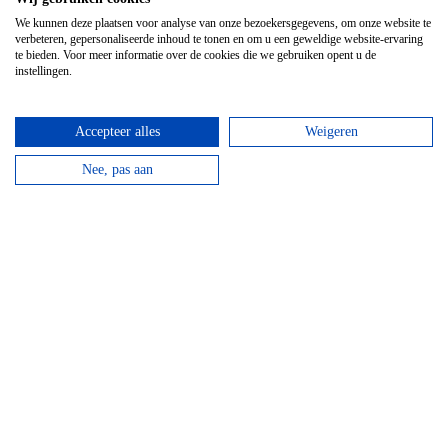
We kunnen deze plaatsen voor analyse van onze bezoekersgegevens, om onze website te
verbeteren, gepersonaliseerde inhoud te tonen en om u een geweldige website-ervaring
te bieden. Voor meer informatie over de cookies die we gebruiken opent u de
instellingen.
Accepteer alles
Weigeren
Nee, pas aan
Hotel Domaine Des Hautes Fagnes
Door de ligging op de Hoge Venen is dit een ideaal
hotel voor wandelaars en...
bekijken