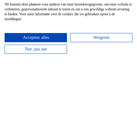
Vanaf
€
21,95
We kunnen deze plaatsen voor analyse van onze bezoekersgegevens, om onze website te
verbeteren, gepersonaliseerde inhoud te tonen en om u een geweldige website-ervaring
Kanovaren moet je echt doen in de Ardennen! Boek
te bieden. Voor meer informatie over de cookies die we gebruiken opent u de
instellingen.
nu jouw avontuur op het water!
bekijken
Accepteer alles
Weigeren
Nee, pas aan
GPS Chouffe wandeling
Vanaf
€
16,95