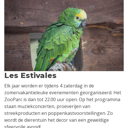
Les Estivales
Elk jaar worden er tijdens 4 zaterdag in de
zomervakantieleuke evenementen georganiseerd. Het
ZooParc is dan tot 22.00 uur open. Op het programma
staan ​​muziekconcerten, proeverijen van
streekproducten en poppenkastvoorstellingen. Zo
wordt de dierentuin het decor van een geweldige
sfeervolle avond!