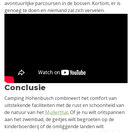
avontuurlijke parcoursen in de bossen. Kortom, er is
genoeg te doen en niemand zal zich vervelen.
Conclusie
Camping Hohenbusch combineert het comfort van
uitstekende faciliteiten met de rust en schoonheid van
de natuur van het
Mullerthal
. Of je nu wilt ontspannen
aan het zwembad, de geitjes wilt begroeten op de
kinderboerderij of de omliggende landen wilt