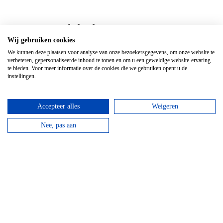
Top 3 activiteiten
Wij gebruiken cookies
We kunnen deze plaatsen voor analyse van onze bezoekersgegevens, om onze website te
verbeteren, gepersonaliseerde inhoud te tonen en om u een geweldige website-ervaring
te bieden. Voor meer informatie over de cookies die we gebruiken opent u de
instellingen.
Accepteer alles
Weigeren
Nee, pas aan
Kanovaren
Vanaf
€
21,95
Kanovaren moet je echt doen in de Ardennen! Boek
nu jouw avontuur op het water!