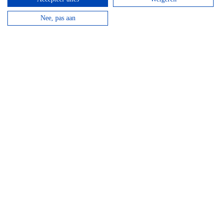
Vanaf
€
16,95
Nee, pas aan
Beantwoord de vragen, vul de juiste coördinaten in
en verdien een Chouffe biertje!
bekijken
Mountainbike Chouffe route 18 km
Vanaf
€
34,95