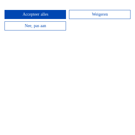
Top hotels
Accepteer alles
Weigeren
Nee, pas aan
Hotel Domaine Des Hautes Fagnes
Door de ligging op de Hoge Venen is dit een ideaal
hotel voor wandelaars en...
bekijken