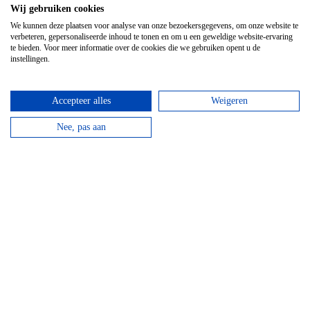
Wij gebruiken cookies
We kunnen deze plaatsen voor analyse van onze bezoekersgegevens, om onze website te
verbeteren, gepersonaliseerde inhoud te tonen en om u een geweldige website-ervaring
te bieden. Voor meer informatie over de cookies die we gebruiken opent u de
instellingen.
Accepteer alles
Weigeren
Nee, pas aan
Hotel Domaine Des Hautes Fagnes
Door de ligging op de Hoge Venen is dit een ideaal
hotel voor wandelaars en...
bekijken