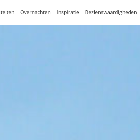
iteiten
Overnachten
Inspiratie
Bezienswaardigheden