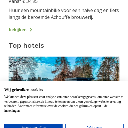
Vanaf
€
34,95
Huur een mountainbike voor een halve dag en fiets
langs de beroemde Achouffe brouwerij.
bekijken
Top hotels
Wij gebruiken cookies
We kunnen deze plaatsen voor analyse van onze bezoekersgegevens, om onze website te
verbeteren, gepersonaliseerde inhoud te tonen en om u een geweldige website-ervaring
te bieden. Voor meer informatie over de cookies die we gebruiken opent u de
instellingen.
Hotel Domaine Des Hautes Fagnes
Accepteer alles
Weigeren