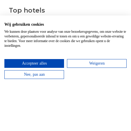
Top hotels
Wij gebruiken cookies
We kunnen deze plaatsen voor analyse van onze bezoekersgegevens, om onze website te
verbeteren, gepersonaliseerde inhoud te tonen en om u een geweldige website-ervaring
te bieden. Voor meer informatie over de cookies die we gebruiken opent u de
instellingen.
Accepteer alles
Weigeren
Nee, pas aan
Hotel Domaine Des Hautes Fagnes
Door de ligging op de Hoge Venen is dit een ideaal
hotel voor wandelaars en...
bekijken