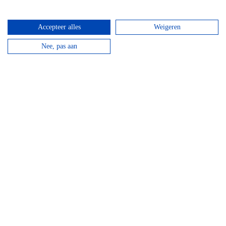
Top hotels
Accepteer alles
Weigeren
Nee, pas aan
Hotel Domaine Des Hautes Fagnes
Door de ligging op de Hoge Venen is dit een ideaal
hotel voor wandelaars en...
bekijken