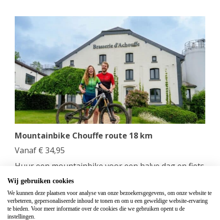
Mountainbike Chouffe route 18 km
Vanaf
€
34,95
Huur een mountainbike voor een halve dag en fiets
langs de beroemde Achouffe brouwerij.
Wij gebruiken cookies
We kunnen deze plaatsen voor analyse van onze bezoekersgegevens, om onze website te
bekijken
verbeteren, gepersonaliseerde inhoud te tonen en om u een geweldige website-ervaring
te bieden. Voor meer informatie over de cookies die we gebruiken opent u de
instellingen.