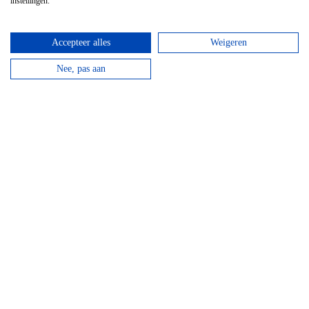
instellingen.
Accepteer alles
Weigeren
GPS Chouffe wandeling
Nee, pas aan
Vanaf
€
16,95
Beantwoord de vragen, vul de juiste coördinaten in
en verdien een Chouffe biertje!
bekijken