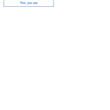
Nee, pas aan
Hotel Domaine Des Hautes Fagnes
Door de ligging op de Hoge Venen is dit een ideaal
hotel voor wandelaars en...
bekijken