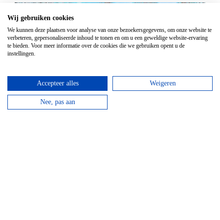
Wij gebruiken cookies
We kunnen deze plaatsen voor analyse van onze bezoekersgegevens, om onze website te
verbeteren, gepersonaliseerde inhoud te tonen en om u een geweldige website-ervaring
te bieden. Voor meer informatie over de cookies die we gebruiken opent u de
instellingen.
Accepteer alles
Weigeren
Nee, pas aan
Hotel Domaine Des Hautes Fagnes
Door de ligging op de Hoge Venen is dit een ideaal
hotel voor wandelaars en...
bekijken