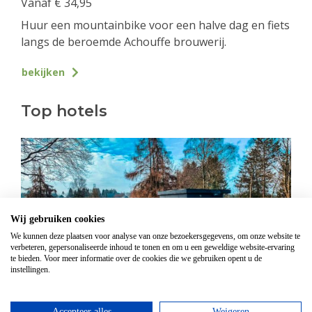
Vanaf
€
34,95
Huur een mountainbike voor een halve dag en fiets
langs de beroemde Achouffe brouwerij.
bekijken
Top hotels
Wij gebruiken cookies
We kunnen deze plaatsen voor analyse van onze bezoekersgegevens, om onze website te
verbeteren, gepersonaliseerde inhoud te tonen en om u een geweldige website-ervaring
te bieden. Voor meer informatie over de cookies die we gebruiken opent u de
instellingen.
Hotel Domaine Des Hautes Fagnes
Accepteer alles
Weigeren