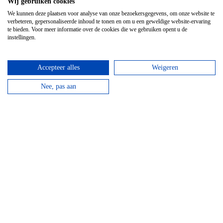
Wij gebruiken cookies
We kunnen deze plaatsen voor analyse van onze bezoekersgegevens, om onze website te
verbeteren, gepersonaliseerde inhoud te tonen en om u een geweldige website-ervaring
te bieden. Voor meer informatie over de cookies die we gebruiken opent u de
instellingen.
Accepteer alles
Weigeren
Nee, pas aan
Hotel Domaine Des Hautes Fagnes
Door de ligging op de Hoge Venen is dit een ideaal
hotel voor wandelaars en...
bekijken