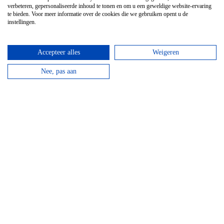
verbeteren, gepersonaliseerde inhoud te tonen en om u een geweldige website-ervaring
te bieden. Voor meer informatie over de cookies die we gebruiken opent u de
instellingen.
Accepteer alles
Weigeren
Nee, pas aan
Kanovaren
Vanaf
€
21,95
Kanovaren moet je echt doen in de Ardennen! Boek
nu jouw avontuur op het water!
bekijken