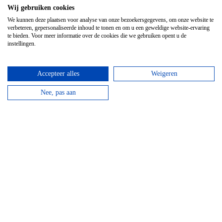
Wij gebruiken cookies
We kunnen deze plaatsen voor analyse van onze bezoekersgegevens, om onze website te
verbeteren, gepersonaliseerde inhoud te tonen en om u een geweldige website-ervaring
te bieden. Voor meer informatie over de cookies die we gebruiken opent u de
instellingen.
EuroVelo 3, de Fietsroute van de
Accepteer alles
Weigeren
Pelgrim in België
Nee, pas aan
De EuroVelo 3 is een fietsroute van ruim 200 km en
loopt dwars door de Ardennen.
Lees verder