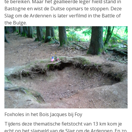
te bereiken. Maar het geallieerde leger hield stand in
Bastogne en wist de Duitse opmars te stoppen. Deze
Slag om de Ardennen is later verfilmd in the Battle of
the Bulge.
Foxholes in het Bois Jacques bij Foy
Tijdens deze thematische fietstocht van 13 km kom je
echt op het slagveld van de Slag om de Ardennen. En zo