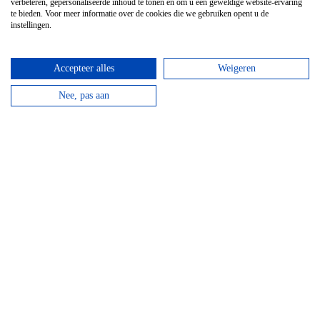
verbeteren, gepersonaliseerde inhoud te tonen en om u een geweldige website-ervaring
te bieden. Voor meer informatie over de cookies die we gebruiken opent u de
Fietsroute: In de voetsporen van
instellingen.
Vincent van Gogh
Tijdens deze fietsroute van 40km kom je langs veel
Accepteer alles
Weigeren
plekken waar Vincent van Gogh heeft gewoond en
Nee, pas aan
gewerkt.
Lees verder