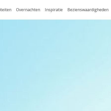
iteiten
Overnachten
Inspiratie
Bezienswaardigheden