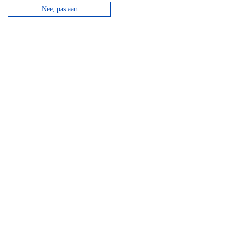
Nee, pas aan
Lees verder
Ardennen Landgoed Le Herou
Het Landgoed is sfeervol en comfortabel ingericht en
biedt plaats aan 10 tot 60 personen.
Lees verder