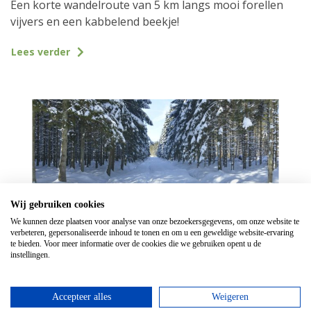
Een korte wandelroute van 5 km langs mooi forellen
vijvers en een kabbelend beekje!
Lees verder
Wij gebruiken cookies
We kunnen deze plaatsen voor analyse van onze bezoekersgegevens, om onze website te
verbeteren, gepersonaliseerde inhoud te tonen en om u een geweldige website-ervaring
te bieden. Voor meer informatie over de cookies die we gebruiken opent u de
instellingen.
Veel sneeuw in de Ardennen maar
blijf thuis!
Accepteer alles
Weigeren
Veel sneeuw in de Ardennen maar blijf thuis!