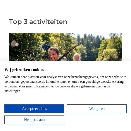
Top 3 activiteiten
Wij gebruiken cookies
We kunnen deze plaatsen voor analyse van onze bezoekersgegevens, om onze website te
verbeteren, gepersonaliseerde inhoud te tonen en om u een geweldige website-ervaring
te bieden. Voor meer informatie over de cookies die we gebruiken opent u de
instellingen.
Kanovaren
Accepteer alles
Weigeren
Vanaf
€
21,95
Nee, pas aan
Kanovaren moet je echt doen in de Ardennen! Boek
nu jouw avontuur op het water!