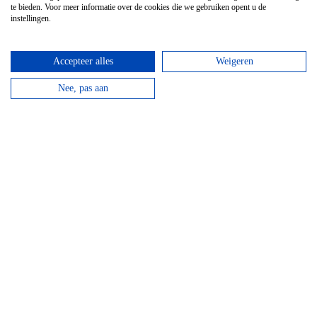
te bieden. Voor meer informatie over de cookies die we gebruiken opent u de
instellingen.
Accepteer alles
Weigeren
Mountainbike Chouffe route 18 km
Vanaf
€
34,95
Nee, pas aan
Huur een mountainbike voor een halve dag en fiets
langs de beroemde Achouffe brouwerij.
bekijken
Top hotels