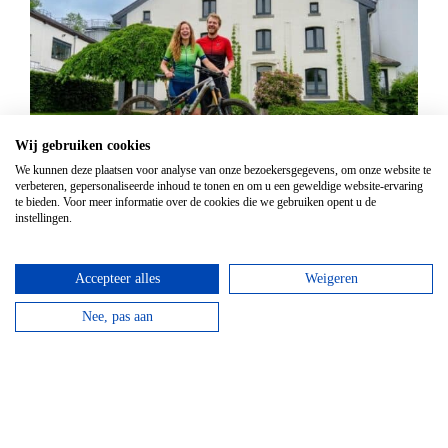
Wij gebruiken cookies
Mountainbike Chouffe route 18 km
We kunnen deze plaatsen voor analyse van onze bezoekersgegevens, om onze website te
verbeteren, gepersonaliseerde inhoud te tonen en om u een geweldige website-ervaring
Vanaf
€
34,95
te bieden. Voor meer informatie over de cookies die we gebruiken opent u de
instellingen.
Huur een mountainbike voor een halve dag en fiets
langs de beroemde Achouffe brouwerij.
Accepteer alles
Weigeren
bekijken
Nee, pas aan
Top hotels