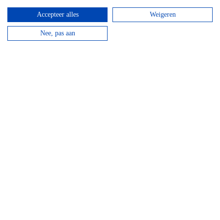
en verdien een Chouffe biertje!
Accepteer alles
Weigeren
bekijken
Nee, pas aan
Mountainbike Chouffe route 18 km
Vanaf
€
34,95
Huur een mountainbike voor een halve dag en fiets
langs de beroemde Achouffe brouwerij.